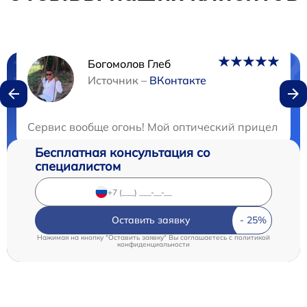
Богомолов Глеб
Нужна консультация?
Источник –
ВКонтакте
Закажите бесплатную консультацию
Сервис вообще огонь! Мой оптический прицел столк
Бесплатная консультация со
специалистом
Оставить заявку
Нажимая на кнопку "Оставить заявку" Вы соглашаетесь c
политикой
конфиденциальности