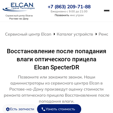
+7 (863) 209-71-88
Ежедневно с 9:00 до 21:00
Позвонить
мне утром
Сервисный центр Elcan
в
Ростове-на-Дону
Сервисный центр Elcan
Каталог устройств
Ремонт
Восстановление после попадания
влаги оптического прицела
Elcan SpecterDR
Позвоните или закажите звонок. Наши
администраторы из сервисного центра Elcan в
Ростове-на-Дону произведут оценку стоимости
ремонта оптического прицела Восстановление после
попадания влаги.
Есть запчасти
Узнать стоимость