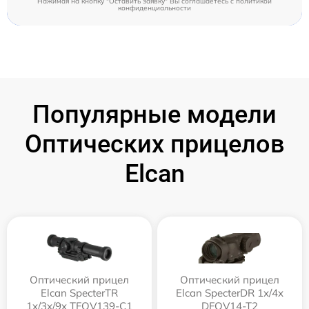
Нажимая на кнопку "Оставить заявку" Вы соглашаетесь c
политикой
конфиденциальности
Популярные модели
Оптических прицелов
Elcan
Оптический прицел
Оптический прицел
Elcan SpecterTR
Elcan SpecterDR 1x/4x
1x/3x/9x TFOV139-C1
DFOV14-T2