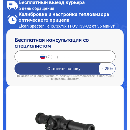
Бесплатный выезд курьера
в день обращения
Калибровка и настройка тепловизора
оптического прицела
Elcan SpecterTR 1x/3x/9x TFOV139-C2 от 35 минут
Бесплатная консультация со
специалистом
Оставить заявку
Нажимая на кнопку "Оставить заявку" Вы соглашаетесь c
политикой
конфиденциальности