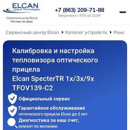
+7 (863) 209-71-88
Ежедневно с 9:00 до 21:00
Сервисный центр Elcan
в
Ростове-на-Дону
Сервисный центр Elcan
Каталог устройств
Ремонт
Калибровка и настройка
тепловизора оптического
прицела
Elcan SpecterTR 1x/3x/9x
TFOV139-C2
Официальный сервис
Гарантийное обслуживание
оптического прицела Elcan до 3 лет
Диагностика за наш счет,
ремонт по желанию