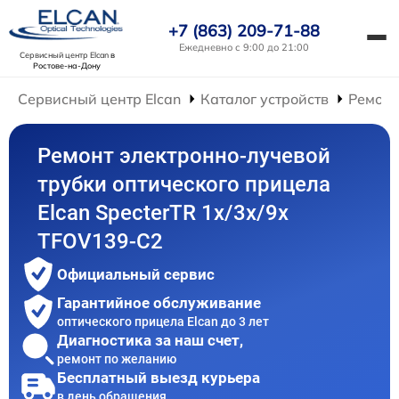
+7 (863) 209-71-88
Ежедневно с 9:00 до 21:00
Сервисный центр Elcan
в
Ростове-на-Дону
Сервисный центр Elcan
Каталог устройств
Ремонт
Ремонт электронно-лучевой
трубки оптического прицела
Elcan SpecterTR 1x/3x/9x
TFOV139-C2
Официальный сервис
Гарантийное обслуживание
оптического прицела Elcan до 3 лет
Диагностика за наш счет,
ремонт по желанию
Бесплатный выезд курьера
в день обращения